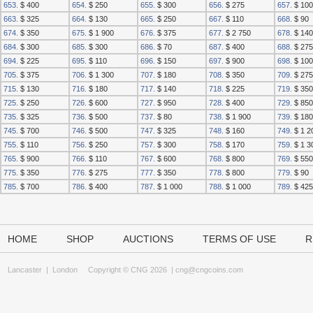
653.
$ 400
654.
$ 250
655.
$ 300
656.
$ 275
657.
$ 100
663.
$ 325
664.
$ 130
665.
$ 250
667.
$ 110
668.
$ 90
674.
$ 350
675.
$ 1 900
676.
$ 375
677.
$ 2 750
678.
$ 140
684.
$ 300
685.
$ 300
686.
$ 70
687.
$ 400
688.
$ 275
694.
$ 225
695.
$ 110
696.
$ 150
697.
$ 900
698.
$ 100
705.
$ 375
706.
$ 1 300
707.
$ 180
708.
$ 350
709.
$ 275
715.
$ 130
716.
$ 180
717.
$ 140
718.
$ 225
719.
$ 350
725.
$ 250
726.
$ 600
727.
$ 950
728.
$ 400
729.
$ 850
735.
$ 325
736.
$ 500
737.
$ 80
738.
$ 1 900
739.
$ 180
745.
$ 700
746.
$ 500
747.
$ 325
748.
$ 160
749.
$ 1 2
755.
$ 110
756.
$ 250
757.
$ 300
758.
$ 170
759.
$ 1 3
765.
$ 900
766.
$ 110
767.
$ 600
768.
$ 800
769.
$ 550
775.
$ 350
776.
$ 275
777.
$ 350
778.
$ 800
779.
$ 90
785.
$ 700
786.
$ 400
787.
$ 1 000
788.
$ 1 000
789.
$ 425
HOME
SHOP
AUCTIONS
TERMS OF USE
R
Lancaster
|
London
Copyright © CNG 2026 |
cng@cngcoins.com