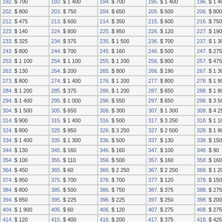
192.
$ 700
193.
$ 1 400
194.
$ 700
195.
$ 1 400
196.
$ 1 4
202.
$ 800
203.
$ 750
204.
$ 650
205.
$ 500
206.
$ 800
212.
$ 475
213.
$ 600
214.
$ 350
215.
$ 600
216.
$ 750
223.
$ 140
224.
$ 800
225.
$ 950
226.
$ 120
227.
$ 190
233.
$ 325
234.
$ 375
235.
$ 1 500
236.
$ 700
237.
$ 1 3
243.
$ 800
244.
$ 700
245.
$ 160
246.
$ 500
247.
$ 275
253.
$ 1 100
254.
$ 1 100
255.
$ 1 200
256.
$ 800
257.
$ 475
263.
$ 130
264.
$ 200
265.
$ 800
266.
$ 190
267.
$ 1 3
273.
$ 800
274.
$ 1 400
276.
$ 1 200
277.
$ 800
278.
$ 1 9
284.
$ 1 200
285.
$ 375
286.
$ 1 200
287.
$ 650
288.
$ 1 8
294.
$ 1 400
295.
$ 1 000
296.
$ 550
297.
$ 650
298.
$ 3 5
304.
$ 1 500
305.
$ 650
306.
$ 300
307.
$ 1 300
308.
$ 4 2
314.
$ 900
315.
$ 1 400
316.
$ 500
317.
$ 3 250
318.
$ 1 1
324.
$ 800
325.
$ 950
326.
$ 3 250
327.
$ 2 500
328.
$ 1 9
334.
$ 1 400
335.
$ 1 300
336.
$ 500
337.
$ 130
338.
$ 150
344.
$ 130
345.
$ 160
346.
$ 160
347.
$ 100
348.
$ 90
354.
$ 100
355.
$ 110
356.
$ 500
357.
$ 160
358.
$ 160
364.
$ 450
365.
$ 60
366.
$ 2 250
367.
$ 2 250
368.
$ 1 2
374.
$ 950
375.
$ 700
376.
$ 700
377.
$ 120
378.
$ 150
384.
$ 800
385.
$ 500
386.
$ 750
387.
$ 375
388.
$ 275
394.
$ 850
395.
$ 225
396.
$ 225
397.
$ 250
398.
$ 200
404.
$ 1 900
405.
$ 60
406.
$ 120
407.
$ 275
408.
$ 275
414.
$ 120
415.
$ 400
416.
$ 200
417.
$ 375
418.
$ 425