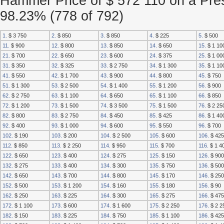
Hammer Price of $ 572 110 on a Pres
98.23% (778 of 792)
1.
$ 3 750
2.
$ 850
3.
$ 850
4.
$ 225
5.
$ 500
11.
$ 900
12.
$ 800
13.
$ 850
14.
$ 650
15.
$ 1 10
21.
$ 700
22.
$ 650
23.
$ 600
24.
$ 375
25.
$ 1 00
31.
$ 350
32.
$ 325
33.
$ 2 750
34.
$ 1 300
35.
$ 1 10
41.
$ 550
42.
$ 1 700
43.
$ 900
44.
$ 800
45.
$ 750
51.
$ 1 300
53.
$ 2 500
54.
$ 1 400
55.
$ 1 200
56.
$ 900
62.
$ 2 750
63.
$ 1 100
64.
$ 650
65.
$ 1 100
66.
$ 850
72.
$ 1 200
73.
$ 1 500
74.
$ 3 500
75.
$ 1 500
76.
$ 2 25
82.
$ 800
83.
$ 2 750
84.
$ 450
85.
$ 425
86.
$ 1 40
92.
$ 400
93.
$ 1 000
94.
$ 600
95.
$ 550
96.
$ 700
102.
$ 190
103.
$ 200
104.
$ 2 500
105.
$ 600
106.
$ 425
112.
$ 850
113.
$ 2 250
114.
$ 950
115.
$ 700
116.
$ 1 4
122.
$ 650
123.
$ 400
124.
$ 275
125.
$ 150
126.
$ 900
132.
$ 275
133.
$ 400
134.
$ 300
135.
$ 750
136.
$ 500
142.
$ 650
143.
$ 700
144.
$ 800
145.
$ 170
146.
$ 250
152.
$ 500
153.
$ 1 200
154.
$ 160
155.
$ 180
156.
$ 90
162.
$ 250
163.
$ 225
164.
$ 300
165.
$ 275
166.
$ 475
172.
$ 1 100
173.
$ 600
174.
$ 1 600
175.
$ 2 250
176.
$ 2 2
182.
$ 150
183.
$ 225
184.
$ 750
185.
$ 1 100
186.
$ 425