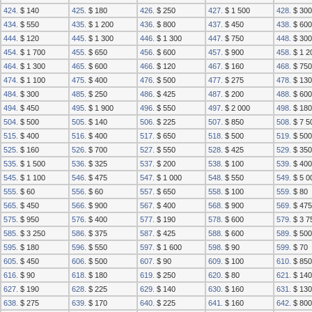
424.
$ 140
425.
$ 180
426.
$ 250
427.
$ 1 500
428.
$ 300
434.
$ 550
435.
$ 1 200
436.
$ 800
437.
$ 450
438.
$ 600
444.
$ 120
445.
$ 1 300
446.
$ 1 300
447.
$ 750
448.
$ 300
454.
$ 1 700
455.
$ 650
456.
$ 600
457.
$ 900
458.
$ 1 2
464.
$ 1 300
465.
$ 600
466.
$ 120
467.
$ 160
468.
$ 750
474.
$ 1 100
475.
$ 400
476.
$ 500
477.
$ 275
478.
$ 130
484.
$ 300
485.
$ 250
486.
$ 425
487.
$ 200
488.
$ 600
494.
$ 450
495.
$ 1 900
496.
$ 550
497.
$ 2 000
498.
$ 180
504.
$ 500
505.
$ 140
506.
$ 225
507.
$ 850
508.
$ 7 5
515.
$ 400
516.
$ 400
517.
$ 650
518.
$ 500
519.
$ 500
525.
$ 160
526.
$ 700
527.
$ 550
528.
$ 425
529.
$ 350
535.
$ 1 500
536.
$ 325
537.
$ 200
538.
$ 100
539.
$ 400
545.
$ 1 100
546.
$ 475
547.
$ 1 000
548.
$ 550
549.
$ 5 0
555.
$ 60
556.
$ 60
557.
$ 650
558.
$ 100
559.
$ 80
565.
$ 450
566.
$ 900
567.
$ 400
568.
$ 900
569.
$ 475
575.
$ 950
576.
$ 400
577.
$ 190
578.
$ 600
579.
$ 3 7
585.
$ 3 250
586.
$ 375
587.
$ 425
588.
$ 600
589.
$ 500
595.
$ 180
596.
$ 550
597.
$ 1 600
598.
$ 90
599.
$ 70
605.
$ 450
606.
$ 500
607.
$ 90
609.
$ 100
610.
$ 850
616.
$ 90
618.
$ 180
619.
$ 250
620.
$ 80
621.
$ 140
627.
$ 190
628.
$ 225
629.
$ 140
630.
$ 160
631.
$ 130
638.
$ 275
639.
$ 170
640.
$ 225
641.
$ 160
642.
$ 800