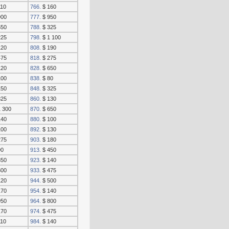
110
766.
$ 160
900
777.
$ 950
550
788.
$ 325
225
798.
$ 1 100
120
808.
$ 190
475
818.
$ 275
120
828.
$ 650
100
838.
$ 80
150
848.
$ 325
325
860.
$ 130
 300
870.
$ 650
140
880.
$ 100
100
892.
$ 130
275
903.
$ 180
90
913.
$ 450
350
923.
$ 140
300
933.
$ 475
120
944.
$ 500
170
954.
$ 140
950
964.
$ 800
170
974.
$ 475
110
984.
$ 140