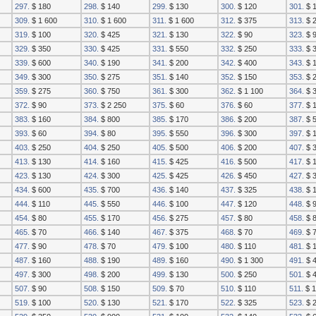
297.
$ 180
298.
$ 140
299.
$ 130
300.
$ 120
301.
$ 
309.
$ 1 600
310.
$ 1 600
311.
$ 1 600
312.
$ 375
313.
$ 
319.
$ 100
320.
$ 425
321.
$ 130
322.
$ 90
323.
$ 
329.
$ 350
330.
$ 425
331.
$ 550
332.
$ 250
333.
$ 
339.
$ 600
340.
$ 190
341.
$ 200
342.
$ 400
343.
$ 
349.
$ 300
350.
$ 275
351.
$ 140
352.
$ 150
353.
$ 2
359.
$ 275
360.
$ 750
361.
$ 300
362.
$ 1 100
364.
$ 
372.
$ 90
373.
$ 2 250
375.
$ 60
376.
$ 60
377.
$ 
383.
$ 160
384.
$ 800
385.
$ 170
386.
$ 200
387.
$ 
393.
$ 60
394.
$ 80
395.
$ 550
396.
$ 300
397.
$ 
403.
$ 250
404.
$ 250
405.
$ 500
406.
$ 200
407.
$ 
413.
$ 130
414.
$ 160
415.
$ 425
416.
$ 500
417.
$ 1
423.
$ 130
424.
$ 300
425.
$ 425
426.
$ 450
427.
$ 
434.
$ 600
435.
$ 700
436.
$ 140
437.
$ 325
438.
$ 
444.
$ 110
445.
$ 550
446.
$ 100
447.
$ 120
448.
$ 
454.
$ 80
455.
$ 170
456.
$ 275
457.
$ 80
458.
$ 
465.
$ 70
466.
$ 140
467.
$ 375
468.
$ 70
469.
$ 
477.
$ 90
478.
$ 70
479.
$ 100
480.
$ 110
481.
$ 
487.
$ 160
488.
$ 190
489.
$ 160
490.
$ 1 300
491.
$ 
497.
$ 300
498.
$ 200
499.
$ 130
500.
$ 250
501.
$ 
507.
$ 90
508.
$ 150
509.
$ 70
510.
$ 110
511.
$ 1
519.
$ 100
520.
$ 130
521.
$ 170
522.
$ 325
523.
$ 