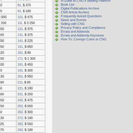
A Guide to CNG's Bidding Platform
Book List
20
81.
$ 375
Digital Publications Archive
25
91.
$ 180
CNR Article Archive
Frequently Asked Questions
 000
101.
$ 475
News and Events
 200
111.
$ 3 250
Selling with CNG
Privacy Policy and Compliance
200
121.
$ 375
Errata and Addenda
200
131.
$ 375
Errata and Addenda Keystone
How To: Consign Coins to CNG
700
141.
$ 225
250
151.
$ 850
120
161.
$ 80
100
171.
$ 1 300
100
181.
$ 450
70
191.
$ 300
130
201.
$ 950
180
211.
$ 80
60
221.
$ 180
300
231.
$ 250
450
242.
$ 475
550
252.
$ 650
60
262.
$ 300
130
272.
$ 190
325
282.
$ 550
375
292.
$ 180