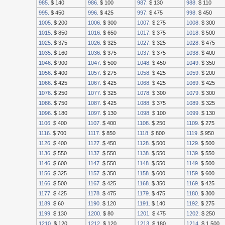
985.
$ 140
986.
$ 100
987.
$ 130
988.
$ 110
995.
$ 450
996.
$ 425
997.
$ 475
998.
$ 450
1005.
$ 200
1006.
$ 300
1007.
$ 275
1008.
$ 300
1015.
$ 850
1016.
$ 650
1017.
$ 375
1018.
$ 500
1025.
$ 375
1026.
$ 325
1027.
$ 325
1028.
$ 475
1035.
$ 160
1036.
$ 375
1037.
$ 375
1038.
$ 400
1046.
$ 900
1047.
$ 500
1048.
$ 450
1049.
$ 350
1056.
$ 400
1057.
$ 275
1058.
$ 425
1059.
$ 200
1066.
$ 425
1067.
$ 425
1068.
$ 425
1069.
$ 425
1076.
$ 250
1077.
$ 325
1078.
$ 300
1079.
$ 300
1086.
$ 750
1087.
$ 425
1088.
$ 375
1089.
$ 325
1096.
$ 180
1097.
$ 130
1098.
$ 100
1099.
$ 130
1106.
$ 400
1107.
$ 400
1108.
$ 250
1109.
$ 275
1116.
$ 700
1117.
$ 850
1118.
$ 800
1119.
$ 950
1126.
$ 400
1127.
$ 450
1128.
$ 500
1129.
$ 500
1136.
$ 550
1137.
$ 550
1138.
$ 550
1139.
$ 550
1146.
$ 600
1147.
$ 550
1148.
$ 550
1149.
$ 500
1156.
$ 325
1157.
$ 350
1158.
$ 600
1159.
$ 600
1166.
$ 500
1167.
$ 425
1168.
$ 350
1169.
$ 425
1177.
$ 425
1178.
$ 475
1179.
$ 475
1180.
$ 300
1189.
$ 60
1190.
$ 120
1191.
$ 140
1192.
$ 275
1199.
$ 130
1200.
$ 80
1201.
$ 475
1202.
$ 250
1210.
$ 120
1212.
$ 120
1213.
$ 180
1214.
$ 1 500