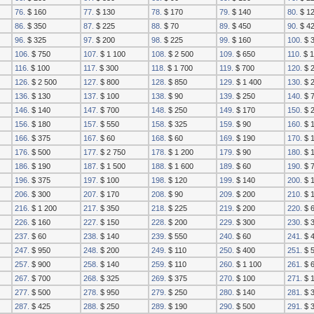
76.
$ 160
77.
$ 130
78.
$ 170
79.
$ 140
80.
$ 1
86.
$ 350
87.
$ 225
88.
$ 70
89.
$ 450
90.
$ 4
96.
$ 325
97.
$ 200
98.
$ 225
99.
$ 160
100.
$ 3
106.
$ 750
107.
$ 1 100
108.
$ 2 500
109.
$ 650
110.
$ 1
116.
$ 100
117.
$ 300
118.
$ 1 700
119.
$ 700
120.
$ 
126.
$ 2 500
127.
$ 800
128.
$ 850
129.
$ 1 400
130.
$ 
136.
$ 130
137.
$ 100
138.
$ 90
139.
$ 250
140.
$ 
146.
$ 140
147.
$ 700
148.
$ 250
149.
$ 170
150.
$ 
156.
$ 180
157.
$ 550
158.
$ 325
159.
$ 90
160.
$ 
166.
$ 375
167.
$ 60
168.
$ 60
169.
$ 190
170.
$ 
176.
$ 500
177.
$ 2 750
178.
$ 1 200
179.
$ 90
180.
$ 
186.
$ 190
187.
$ 1 500
188.
$ 1 600
189.
$ 60
190.
$ 
196.
$ 375
197.
$ 100
198.
$ 120
199.
$ 140
200.
$ 
206.
$ 300
207.
$ 170
208.
$ 90
209.
$ 200
210.
$ 
216.
$ 1 200
217.
$ 350
218.
$ 225
219.
$ 200
220.
$ 
226.
$ 160
227.
$ 150
228.
$ 200
229.
$ 300
230.
$ 
237.
$ 60
238.
$ 140
239.
$ 550
240.
$ 60
241.
$ 
247.
$ 950
248.
$ 200
249.
$ 110
250.
$ 400
251.
$ 
257.
$ 900
258.
$ 140
259.
$ 110
260.
$ 1 100
261.
$ 
267.
$ 700
268.
$ 325
269.
$ 375
270.
$ 100
271.
$ 
277.
$ 500
278.
$ 950
279.
$ 250
280.
$ 140
281.
$ 
287.
$ 425
288.
$ 250
289.
$ 190
290.
$ 500
291.
$ 