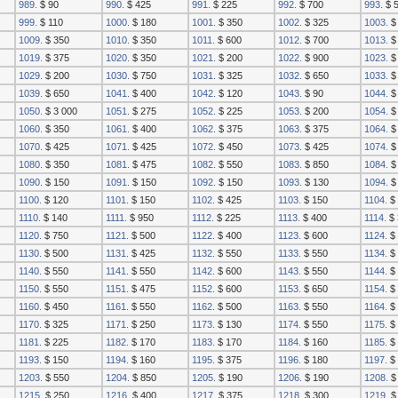
989.
$ 90
990.
$ 425
991.
$ 225
992.
$ 700
993.
$ 
999.
$ 110
1000.
$ 180
1001.
$ 350
1002.
$ 325
1003.
$
1009.
$ 350
1010.
$ 350
1011.
$ 600
1012.
$ 700
1013.
$
1019.
$ 375
1020.
$ 350
1021.
$ 200
1022.
$ 900
1023.
$
1029.
$ 200
1030.
$ 750
1031.
$ 325
1032.
$ 650
1033.
$
1039.
$ 650
1041.
$ 400
1042.
$ 120
1043.
$ 90
1044.
$
1050.
$ 3 000
1051.
$ 275
1052.
$ 225
1053.
$ 200
1054.
$
1060.
$ 350
1061.
$ 400
1062.
$ 375
1063.
$ 375
1064.
$
1070.
$ 425
1071.
$ 425
1072.
$ 450
1073.
$ 425
1074.
$
1080.
$ 350
1081.
$ 475
1082.
$ 550
1083.
$ 850
1084.
$
1090.
$ 150
1091.
$ 150
1092.
$ 150
1093.
$ 130
1094.
$
1100.
$ 120
1101.
$ 150
1102.
$ 425
1103.
$ 150
1104.
$ 
1110.
$ 140
1111.
$ 950
1112.
$ 225
1113.
$ 400
1114.
$ 
1120.
$ 750
1121.
$ 500
1122.
$ 400
1123.
$ 600
1124.
$ 
1130.
$ 500
1131.
$ 425
1132.
$ 550
1133.
$ 550
1134.
$ 
1140.
$ 550
1141.
$ 550
1142.
$ 600
1143.
$ 550
1144.
$ 
1150.
$ 550
1151.
$ 475
1152.
$ 600
1153.
$ 650
1154.
$ 
1160.
$ 450
1161.
$ 550
1162.
$ 500
1163.
$ 550
1164.
$ 
1170.
$ 325
1171.
$ 250
1173.
$ 130
1174.
$ 550
1175.
$ 
1181.
$ 225
1182.
$ 170
1183.
$ 170
1184.
$ 160
1185.
$ 
1193.
$ 150
1194.
$ 160
1195.
$ 375
1196.
$ 180
1197.
$ 
1203.
$ 550
1204.
$ 850
1205.
$ 190
1206.
$ 190
1208.
$
1215.
$ 250
1216.
$ 400
1217.
$ 375
1218.
$ 300
1219.
$