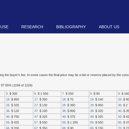
 USE
RESEARCH
BIBLIOGRAPHY
ABOUT US
luding the buyer's fee. In some cases the final price may be a bid or reserve placed by the con
: 97.55% (1194 of 1224)
5.
$ 300
6.
$ 1 500
7.
$ 250
8.
$ 90
9.
$ 16
16.
$ 850
17.
$ 350
18.
$ 70
19.
$ 140
20.
$ 9
26.
$ 325
27.
$ 130
28.
$ 350
29.
$ 950
30.
$ 2 
36.
$ 120
37.
$ 100
38.
$ 800
39.
$ 325
40.
$ 3
46.
$ 700
47.
$ 325
48.
$ 375
49.
$ 325
50.
$ 4
56.
$ 425
57.
$ 550
58.
$ 1 200
59.
$ 550
60.
$ 3
66.
$ 200
67.
$ 350
68.
$ 90
69.
$ 150
70.
$ 2