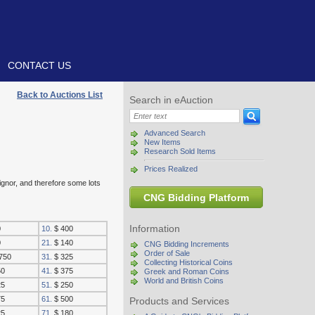
CONTACT US
Back to Auctions List
Search in eAuction
Advanced Search
New Items
Research Sold Items
Prices Realized
signor, and therefore some lots
CNG Bidding Platform
Information
0
10.
$ 400
0
21.
$ 140
CNG Bidding Increments
Order of Sale
750
31.
$ 325
Collecting Historical Coins
50
41.
$ 375
Greek and Roman Coins
World and British Coins
25
51.
$ 250
75
61.
$ 500
Products and Services
25
71.
$ 180