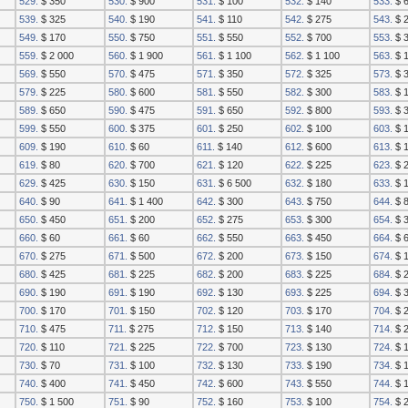
529.
$ 350
530.
$ 900
531.
$ 100
532.
$ 140
533.
$ 
539.
$ 325
540.
$ 190
541.
$ 110
542.
$ 275
543.
$ 
549.
$ 170
550.
$ 750
551.
$ 550
552.
$ 700
553.
$ 3
559.
$ 2 000
560.
$ 1 900
561.
$ 1 100
562.
$ 1 100
563.
$ 1
569.
$ 550
570.
$ 475
571.
$ 350
572.
$ 325
573.
$ 
579.
$ 225
580.
$ 600
581.
$ 550
582.
$ 300
583.
$ 1
589.
$ 650
590.
$ 475
591.
$ 650
592.
$ 800
593.
$ 3
599.
$ 550
600.
$ 375
601.
$ 250
602.
$ 100
603.
$ 
609.
$ 190
610.
$ 60
611.
$ 140
612.
$ 600
613.
$ 
619.
$ 80
620.
$ 700
621.
$ 120
622.
$ 225
623.
$ 
629.
$ 425
630.
$ 150
631.
$ 6 500
632.
$ 180
633.
$ 
640.
$ 90
641.
$ 1 400
642.
$ 300
643.
$ 750
644.
$ 
650.
$ 450
651.
$ 200
652.
$ 275
653.
$ 300
654.
$ 
660.
$ 60
661.
$ 60
662.
$ 550
663.
$ 450
664.
$ 
670.
$ 275
671.
$ 500
672.
$ 200
673.
$ 150
674.
$ 
680.
$ 425
681.
$ 225
682.
$ 200
683.
$ 225
684.
$ 
690.
$ 190
691.
$ 190
692.
$ 130
693.
$ 225
694.
$ 
700.
$ 170
701.
$ 150
702.
$ 120
703.
$ 170
704.
$ 
710.
$ 475
711.
$ 275
712.
$ 150
713.
$ 140
714.
$ 
720.
$ 110
721.
$ 225
722.
$ 700
723.
$ 130
724.
$ 
730.
$ 70
731.
$ 100
732.
$ 130
733.
$ 190
734.
$ 
740.
$ 400
741.
$ 450
742.
$ 600
743.
$ 550
744.
$ 
750.
$ 1 500
751.
$ 90
752.
$ 160
753.
$ 100
754.
$ 