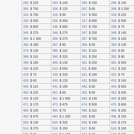
293.
$ 225
294.
$ 140
295.
$ 150
296.
$ 140
305.
$ 750
306.
$ 120
307.
$ 60
308.
$ 3 250
315.
$ 700
316.
$ 90
317.
$ 350
318.
$ 225
325.
$ 550
326.
$ 450
327.
$ 600
328.
$ 500
335.
$ 850
336.
$ 950
337.
$ 700
338.
$ 70
345.
$ 275
346.
$ 275
347.
$ 250
348.
$ 140
355.
$ 1 300
356.
$ 275
357.
$ 700
358.
$ 100
366.
$ 180
367.
$ 90
368.
$ 60
369.
$ 130
379.
$ 130
380.
$ 110
381.
$ 110
382.
$ 80
389.
$ 110
390.
$ 325
391.
$ 250
392.
$ 90
399.
$ 180
400.
$ 130
401.
$ 250
402.
$ 550
409.
$ 225
410.
$ 550
411.
$ 400
412.
$ 325
419.
$ 70
420.
$ 325
421.
$ 190
422.
$ 70
429.
$ 60
430.
$ 120
431.
$ 550
432.
$ 160
440.
$ 110
441.
$ 190
442.
$ 60
443.
$ 550
450.
$ 225
451.
$ 60
452.
$ 60
453.
$ 425
460.
$ 120
461.
$ 1 900
463.
$ 140
464.
$ 250
471.
$ 170
473.
$ 475
474.
$ 500
475.
$ 600
483.
$ 100
484.
$ 70
485.
$ 110
486.
$ 250
493.
$ 475
494.
$ 1 200
495.
$ 80
496.
$ 150
503.
$ 130
504.
$ 325
505.
$ 140
506.
$ 170
514.
$ 275
516.
$ 150
517.
$ 60
518.
$ 100