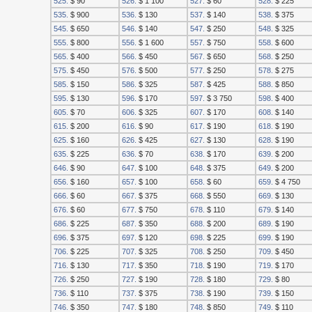
525.
$ 90
526.
$ 1 100
527.
$ 60
528.
$ 225
535.
$ 900
536.
$ 130
537.
$ 140
538.
$ 375
545.
$ 650
546.
$ 140
547.
$ 250
548.
$ 325
555.
$ 800
556.
$ 1 600
557.
$ 750
558.
$ 600
565.
$ 400
566.
$ 450
567.
$ 650
568.
$ 250
575.
$ 450
576.
$ 500
577.
$ 250
578.
$ 275
585.
$ 150
586.
$ 325
587.
$ 425
588.
$ 850
595.
$ 130
596.
$ 170
597.
$ 3 750
598.
$ 400
605.
$ 70
606.
$ 325
607.
$ 170
608.
$ 140
615.
$ 200
616.
$ 90
617.
$ 190
618.
$ 190
625.
$ 160
626.
$ 425
627.
$ 130
628.
$ 190
635.
$ 225
636.
$ 70
638.
$ 170
639.
$ 200
646.
$ 90
647.
$ 100
648.
$ 375
649.
$ 200
656.
$ 160
657.
$ 100
658.
$ 60
659.
$ 4 750
666.
$ 60
667.
$ 375
668.
$ 550
669.
$ 130
676.
$ 60
677.
$ 750
678.
$ 110
679.
$ 140
686.
$ 225
687.
$ 350
688.
$ 200
689.
$ 190
696.
$ 375
697.
$ 120
698.
$ 225
699.
$ 190
706.
$ 225
707.
$ 325
708.
$ 250
709.
$ 450
716.
$ 130
717.
$ 350
718.
$ 190
719.
$ 170
726.
$ 250
727.
$ 190
728.
$ 180
729.
$ 80
736.
$ 110
737.
$ 375
738.
$ 190
739.
$ 150
746.
$ 350
747.
$ 180
748.
$ 850
749.
$ 110