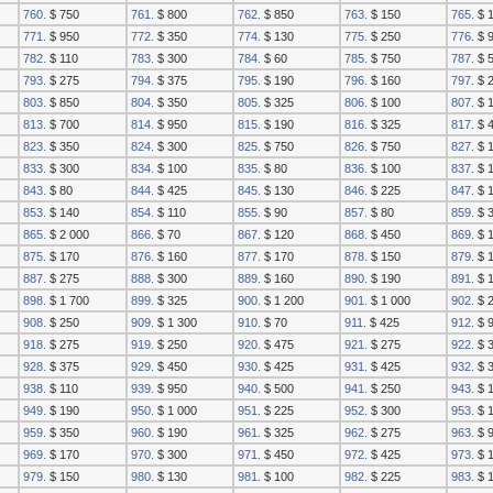
760.
$ 750
761.
$ 800
762.
$ 850
763.
$ 150
765.
$ 
771.
$ 950
772.
$ 350
774.
$ 130
775.
$ 250
776.
$ 
782.
$ 110
783.
$ 300
784.
$ 60
785.
$ 750
787.
$ 
793.
$ 275
794.
$ 375
795.
$ 190
796.
$ 160
797.
$ 
803.
$ 850
804.
$ 350
805.
$ 325
806.
$ 100
807.
$ 
813.
$ 700
814.
$ 950
815.
$ 190
816.
$ 325
817.
$ 
823.
$ 350
824.
$ 300
825.
$ 750
826.
$ 750
827.
$ 
833.
$ 300
834.
$ 100
835.
$ 80
836.
$ 100
837.
$ 
843.
$ 80
844.
$ 425
845.
$ 130
846.
$ 225
847.
$ 
853.
$ 140
854.
$ 110
855.
$ 90
857.
$ 80
859.
$ 
865.
$ 2 000
866.
$ 70
867.
$ 120
868.
$ 450
869.
$ 1
875.
$ 170
876.
$ 160
877.
$ 170
878.
$ 150
879.
$ 
887.
$ 275
888.
$ 300
889.
$ 160
890.
$ 190
891.
$ 
898.
$ 1 700
899.
$ 325
900.
$ 1 200
901.
$ 1 000
902.
$ 
908.
$ 250
909.
$ 1 300
910.
$ 70
911.
$ 425
912.
$ 
918.
$ 275
919.
$ 250
920.
$ 475
921.
$ 275
922.
$ 
928.
$ 375
929.
$ 450
930.
$ 425
931.
$ 425
932.
$ 
938.
$ 110
939.
$ 950
940.
$ 500
941.
$ 250
943.
$ 
949.
$ 190
950.
$ 1 000
951.
$ 225
952.
$ 300
953.
$ 
959.
$ 350
960.
$ 190
961.
$ 325
962.
$ 275
963.
$ 
969.
$ 170
970.
$ 300
971.
$ 450
972.
$ 425
973.
$ 
979.
$ 150
980.
$ 130
981.
$ 100
982.
$ 225
983.
$ 