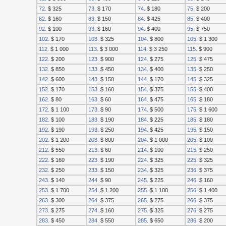
72.
$ 325
73.
$ 170
74.
$ 180
75.
$ 200
82.
$ 160
83.
$ 150
84.
$ 425
85.
$ 400
92.
$ 100
93.
$ 160
94.
$ 400
95.
$ 750
102.
$ 170
103.
$ 325
104.
$ 800
105.
$ 1 300
112.
$ 1 000
113.
$ 3 000
114.
$ 3 250
115.
$ 900
122.
$ 200
123.
$ 900
124.
$ 275
125.
$ 475
132.
$ 850
133.
$ 450
134.
$ 400
135.
$ 250
142.
$ 600
143.
$ 150
144.
$ 170
145.
$ 325
152.
$ 170
153.
$ 160
154.
$ 375
155.
$ 400
162.
$ 80
163.
$ 60
164.
$ 475
165.
$ 180
172.
$ 1 100
173.
$ 90
174.
$ 500
175.
$ 1 600
182.
$ 100
183.
$ 190
184.
$ 225
185.
$ 180
192.
$ 190
193.
$ 250
194.
$ 425
195.
$ 150
202.
$ 1 200
203.
$ 800
204.
$ 1 000
205.
$ 100
212.
$ 550
213.
$ 60
214.
$ 100
215.
$ 250
222.
$ 160
223.
$ 190
224.
$ 325
225.
$ 325
232.
$ 250
233.
$ 150
234.
$ 325
236.
$ 375
243.
$ 140
244.
$ 90
245.
$ 225
246.
$ 160
253.
$ 1 700
254.
$ 1 200
255.
$ 1 100
256.
$ 1 400
263.
$ 300
264.
$ 375
265.
$ 275
266.
$ 375
273.
$ 275
274.
$ 160
275.
$ 325
276.
$ 275
283.
$ 450
284.
$ 550
285.
$ 650
286.
$ 200