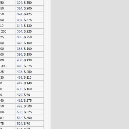
150
304.
$ 350
250
314.
$ 200
950
324.
$ 425
300
334.
$ 375
110
344.
$ 130
 250
354.
$ 225
325
365.
$ 750
100
378.
$ 100
500
388.
$ 100
100
398.
$ 190
300
408.
$ 130
 300
418.
$ 375
325
428.
$ 250
130
439.
$ 110
90
449.
$ 140
80
459.
$ 160
70
470.
$ 60
140
482.
$ 275
450
492.
$ 300
400
502.
$ 325
00
512.
$ 350
275
524.
$ 70