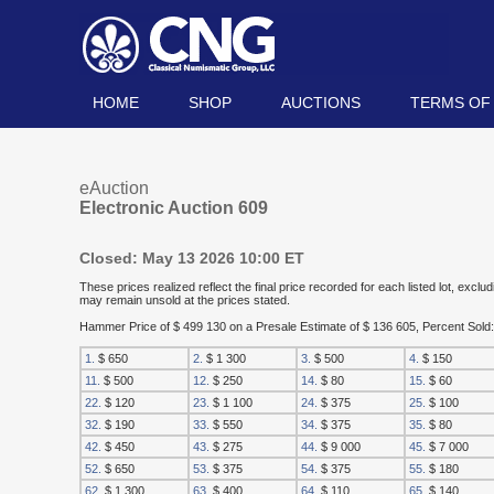
HOME
SHOP
AUCTIONS
TERMS OF
eAuction
Electronic Auction 609
Closed: May 13 2026 10:00 ET
These prices realized reflect the final price recorded for each listed lot, exc
may remain unsold at the prices stated.
Hammer Price of $ 499 130 on a Presale Estimate of $ 136 605, Percent Sold
1.
$ 650
2.
$ 1 300
3.
$ 500
4.
$ 150
11.
$ 500
12.
$ 250
14.
$ 80
15.
$ 60
22.
$ 120
23.
$ 1 100
24.
$ 375
25.
$ 100
32.
$ 190
33.
$ 550
34.
$ 375
35.
$ 80
42.
$ 450
43.
$ 275
44.
$ 9 000
45.
$ 7 000
52.
$ 650
53.
$ 375
54.
$ 375
55.
$ 180
62.
$ 1 300
63.
$ 400
64.
$ 110
65.
$ 140