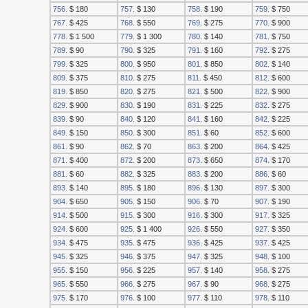
756.
$ 180
757.
$ 130
758.
$ 190
759.
$ 750
767.
$ 425
768.
$ 550
769.
$ 275
770.
$ 900
778.
$ 1 500
779.
$ 1 300
780.
$ 140
781.
$ 750
789.
$ 90
790.
$ 325
791.
$ 160
792.
$ 275
799.
$ 325
800.
$ 950
801.
$ 850
802.
$ 140
809.
$ 375
810.
$ 275
811.
$ 450
812.
$ 600
819.
$ 850
820.
$ 275
821.
$ 500
822.
$ 900
829.
$ 900
830.
$ 190
831.
$ 225
832.
$ 275
839.
$ 90
840.
$ 120
841.
$ 160
842.
$ 225
849.
$ 150
850.
$ 300
851.
$ 60
852.
$ 600
861.
$ 90
862.
$ 70
863.
$ 200
864.
$ 425
871.
$ 400
872.
$ 200
873.
$ 650
874.
$ 170
881.
$ 60
882.
$ 325
883.
$ 200
886.
$ 60
893.
$ 140
895.
$ 180
896.
$ 130
897.
$ 300
904.
$ 650
905.
$ 150
906.
$ 70
907.
$ 190
914.
$ 500
915.
$ 300
916.
$ 300
917.
$ 325
924.
$ 600
925.
$ 1 400
926.
$ 550
927.
$ 350
934.
$ 475
935.
$ 475
936.
$ 425
937.
$ 425
945.
$ 325
946.
$ 375
947.
$ 325
948.
$ 100
955.
$ 150
956.
$ 225
957.
$ 140
958.
$ 275
965.
$ 550
966.
$ 275
967.
$ 90
968.
$ 275
975.
$ 170
976.
$ 100
977.
$ 110
978.
$ 110