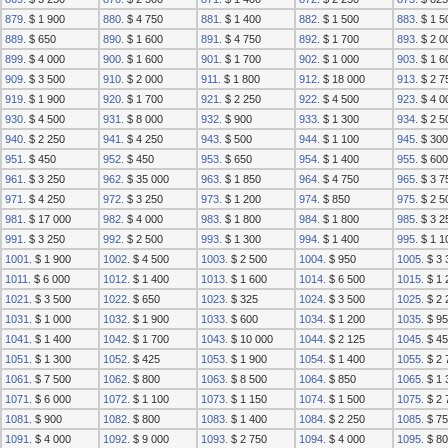
879.
$ 1 900
880.
$ 4 750
881.
$ 1 400
882.
$ 1 500
883.
$ 1 5
889.
$ 650
890.
$ 1 600
891.
$ 4 750
892.
$ 1 700
893.
$ 2 0
899.
$ 4 000
900.
$ 1 600
901.
$ 1 700
902.
$ 1 000
903.
$ 1 6
909.
$ 3 500
910.
$ 2 000
911.
$ 1 800
912.
$ 18 000
913.
$ 2 7
919.
$ 1 900
920.
$ 1 700
921.
$ 2 250
922.
$ 4 500
923.
$ 4 0
930.
$ 4 500
931.
$ 8 000
932.
$ 900
933.
$ 1 300
934.
$ 2 5
940.
$ 2 250
941.
$ 4 250
943.
$ 500
944.
$ 1 100
945.
$ 300
951.
$ 450
952.
$ 450
953.
$ 650
954.
$ 1 400
955.
$ 600
961.
$ 3 250
962.
$ 35 000
963.
$ 1 850
964.
$ 4 750
965.
$ 3 7
971.
$ 4 250
972.
$ 3 250
973.
$ 1 200
974.
$ 850
975.
$ 2 5
981.
$ 17 000
982.
$ 4 000
983.
$ 1 800
984.
$ 1 800
985.
$ 3 2
991.
$ 3 250
992.
$ 2 500
993.
$ 1 300
994.
$ 1 400
995.
$ 1 1
1001.
$ 1 900
1002.
$ 4 500
1003.
$ 2 500
1004.
$ 950
1005.
$ 3 
1011.
$ 6 000
1012.
$ 1 400
1013.
$ 1 600
1014.
$ 6 500
1015.
$ 1 
1021.
$ 3 500
1022.
$ 650
1023.
$ 325
1024.
$ 3 500
1025.
$ 2 
1031.
$ 1 000
1032.
$ 1 900
1033.
$ 600
1034.
$ 1 200
1035.
$ 95
1041.
$ 1 400
1042.
$ 1 700
1043.
$ 10 000
1044.
$ 2 125
1045.
$ 45
1051.
$ 1 300
1052.
$ 425
1053.
$ 1 900
1054.
$ 1 400
1055.
$ 2 
1061.
$ 7 500
1062.
$ 800
1063.
$ 8 500
1064.
$ 850
1065.
$ 1 
1071.
$ 6 000
1072.
$ 1 100
1073.
$ 1 150
1074.
$ 1 500
1075.
$ 2 
1081.
$ 900
1082.
$ 800
1083.
$ 1 400
1084.
$ 2 250
1085.
$ 75
1091.
$ 4 000
1092.
$ 9 000
1093.
$ 2 750
1094.
$ 4 000
1095.
$ 80