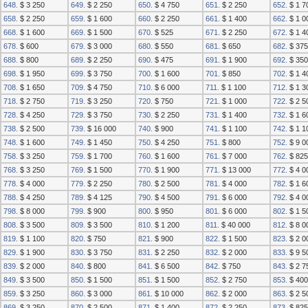
648.
$ 3 250
649.
$ 2 250
650.
$ 4 750
651.
$ 2 250
652.
$ 1 7
658.
$ 2 250
659.
$ 1 600
660.
$ 2 250
661.
$ 1 400
662.
$ 1 0
668.
$ 1 600
669.
$ 1 500
670.
$ 525
671.
$ 2 250
672.
$ 1 4
678.
$ 600
679.
$ 3 000
680.
$ 550
681.
$ 650
682.
$ 375
688.
$ 800
689.
$ 2 250
690.
$ 475
691.
$ 1 900
692.
$ 350
698.
$ 1 950
699.
$ 3 750
700.
$ 1 600
701.
$ 850
702.
$ 1 4
708.
$ 1 650
709.
$ 4 750
710.
$ 6 000
711.
$ 1 100
712.
$ 1 3
718.
$ 2 750
719.
$ 3 250
720.
$ 750
721.
$ 1 000
722.
$ 2 5
728.
$ 4 250
729.
$ 3 750
730.
$ 2 250
731.
$ 1 400
732.
$ 1 6
738.
$ 2 500
739.
$ 16 000
740.
$ 900
741.
$ 1 100
742.
$ 1 1
748.
$ 1 600
749.
$ 1 450
750.
$ 4 250
751.
$ 800
752.
$ 9 0
758.
$ 3 250
759.
$ 1 700
760.
$ 1 600
761.
$ 7 000
762.
$ 825
768.
$ 3 250
769.
$ 1 500
770.
$ 1 900
771.
$ 13 000
772.
$ 4 0
778.
$ 4 000
779.
$ 2 250
780.
$ 2 500
781.
$ 4 000
782.
$ 1 6
788.
$ 4 250
789.
$ 4 125
790.
$ 4 500
791.
$ 6 000
792.
$ 4 0
798.
$ 8 000
799.
$ 900
800.
$ 950
801.
$ 6 000
802.
$ 1 5
808.
$ 3 500
809.
$ 3 500
810.
$ 1 200
811.
$ 40 000
812.
$ 8 0
819.
$ 1 100
820.
$ 750
821.
$ 900
822.
$ 1 500
823.
$ 2 0
829.
$ 1 900
830.
$ 3 750
831.
$ 2 250
832.
$ 2 000
833.
$ 9 5
839.
$ 2 000
840.
$ 800
841.
$ 6 500
842.
$ 750
843.
$ 2 7
849.
$ 3 500
850.
$ 1 500
851.
$ 1 500
852.
$ 2 750
853.
$ 400
859.
$ 3 250
860.
$ 3 000
861.
$ 10 000
862.
$ 2 000
863.
$ 2 5
869.
$ 3 250
870.
$ 2 500
871.
$ 1 400
872.
$ 2 250
873.
$ 825