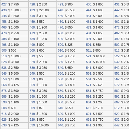
427.
$ 7 750
428.
$ 2 250
429.
$ 900
430.
$ 1 800
431.
$ 5 5
438.
$ 15 000
439.
$ 22 500
440.
$ 5 500
441.
$ 1 600
442.
$ 1 2
448.
$ 1 550
449.
$ 3 125
450.
$ 2 000
451.
$ 6 000
452.
$ 850
458.
$ 1 300
459.
$ 550
460.
$ 1 600
461.
$ 1 400
462.
$ 1 1
468.
$ 1 600
469.
$ 1 900
470.
$ 850
471.
$ 1 600
472.
$ 750
478.
$ 2 750
479.
$ 2 500
480.
$ 3 250
481.
$ 1 650
482.
$ 3 5
488.
$ 1 100
489.
$ 1 200
490.
$ 3 000
491.
$ 2 000
492.
$ 1 0
498.
$ 1 100
499.
$ 800
500.
$ 825
501.
$ 850
502.
$ 2 7
508.
$ 550
509.
$ 600
510.
$ 8 000
511.
$ 800
512.
$ 3 2
518.
$ 13 000
519.
$ 550
520.
$ 1 700
521.
$ 10 000
522.
$ 4 5
528.
$ 3 000
529.
$ 2 000
530.
$ 1 200
531.
$ 16 000
532.
$ 2 1
538.
$ 2 750
539.
$ 3 250
540.
$ 650
541.
$ 5 000
542.
$ 20 
548.
$ 5 500
549.
$ 550
550.
$ 1 200
551.
$ 3 500
552.
$ 1 5
558.
$ 1 800
559.
$ 800
560.
$ 5 000
561.
$ 2 500
562.
$ 2 2
568.
$ 3 125
569.
$ 1 300
570.
$ 1 800
571.
$ 2 625
572.
$ 3 7
578.
$ 3 500
579.
$ 3 250
580.
$ 1 600
581.
$ 3 750
582.
$ 9 0
588.
$ 1 900
589.
$ 1 500
590.
$ 2 250
591.
$ 1 250
592.
$ 1 3
598.
$ 1 100
599.
$ 1 600
600.
$ 5 500
601.
$ 1 200
602.
$ 4 2
608.
$ 600
609.
$ 875
610.
$ 550
611.
$ 2 750
612.
$ 350
618.
$ 2 000
619.
$ 1 600
620.
$ 1 000
621.
$ 7 500
622.
$ 1 6
628.
$ 1 600
629.
$ 850
630.
$ 1 100
631.
$ 2 750
632.
$ 1 0
638.
$ 4 125
639.
$ 16 000
640.
$ 2 750
641.
$ 1 900
642.
$ 800