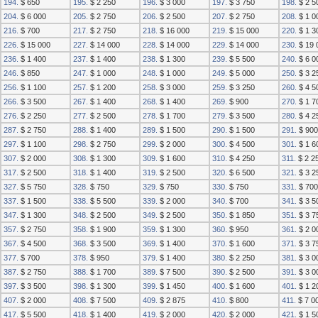
194.
$ 650
195.
$ 2 250
196.
$ 3 000
197.
$ 3 750
198.
$ 2 5
204.
$ 6 000
205.
$ 2 750
206.
$ 2 500
207.
$ 2 750
208.
$ 1 0
216.
$ 700
217.
$ 2 750
218.
$ 16 000
219.
$ 15 000
220.
$ 1 3
226.
$ 15 000
227.
$ 14 000
228.
$ 14 000
229.
$ 14 000
230.
$ 19 
236.
$ 1 400
237.
$ 1 400
238.
$ 1 300
239.
$ 5 500
240.
$ 6 0
246.
$ 850
247.
$ 1 000
248.
$ 1 000
249.
$ 5 000
250.
$ 3 2
256.
$ 1 100
257.
$ 1 200
258.
$ 3 000
259.
$ 3 250
260.
$ 4 5
266.
$ 3 500
267.
$ 1 400
268.
$ 1 400
269.
$ 900
270.
$ 1 7
276.
$ 2 250
277.
$ 2 500
278.
$ 1 700
279.
$ 3 500
280.
$ 4 2
287.
$ 2 750
288.
$ 1 400
289.
$ 1 500
290.
$ 1 500
291.
$ 900
297.
$ 1 100
298.
$ 2 750
299.
$ 2 000
300.
$ 4 500
301.
$ 1 6
307.
$ 2 000
308.
$ 1 300
309.
$ 1 600
310.
$ 4 250
311.
$ 2 2
317.
$ 2 500
318.
$ 1 400
319.
$ 2 500
320.
$ 6 500
321.
$ 3 2
327.
$ 5 750
328.
$ 750
329.
$ 750
330.
$ 750
331.
$ 700
337.
$ 1 500
338.
$ 5 500
339.
$ 2 000
340.
$ 700
341.
$ 3 5
347.
$ 1 300
348.
$ 2 500
349.
$ 2 500
350.
$ 1 850
351.
$ 3 7
357.
$ 2 750
358.
$ 1 900
359.
$ 1 300
360.
$ 950
361.
$ 2 0
367.
$ 4 500
368.
$ 3 500
369.
$ 1 400
370.
$ 1 600
371.
$ 3 7
377.
$ 700
378.
$ 950
379.
$ 1 400
380.
$ 2 250
381.
$ 3 0
387.
$ 2 750
388.
$ 1 700
389.
$ 7 500
390.
$ 2 500
391.
$ 3 0
397.
$ 3 500
398.
$ 1 300
399.
$ 1 450
400.
$ 1 600
401.
$ 1 2
407.
$ 2 000
408.
$ 7 500
409.
$ 2 875
410.
$ 800
411.
$ 7 0
417.
$ 5 500
418.
$ 1 400
419.
$ 2 000
420.
$ 2 000
421.
$ 1 5