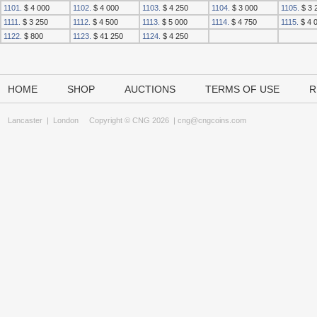
1101.
$ 4 000
1102.
$ 4 000
1103.
$ 4 250
1104.
$ 3 000
1105.
$ 3 
1111.
$ 3 250
1112.
$ 4 500
1113.
$ 5 000
1114.
$ 4 750
1115.
$ 4 
1122.
$ 800
1123.
$ 41 250
1124.
$ 4 250
HOME
SHOP
AUCTIONS
TERMS OF USE
R
Lancaster
|
London
Copyright © CNG 2026 |
cng@cngcoins.com