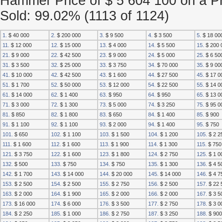
Hammer Price of $ 5 604 100 on a Pr
Sold: 99.02% (1113 of 1124)
1.
$ 40 000
2.
$ 200 000
3.
$ 9 500
4.
$ 3 500
5.
$ 18 00
11.
$ 12 000
12.
$ 15 000
13.
$ 4 000
14.
$ 5 500
15.
$ 200 
21.
$ 9 000
22.
$ 42 500
23.
$ 9 000
24.
$ 5 000
25.
$ 6 50
31.
$ 3 500
32.
$ 25 000
33.
$ 3 750
34.
$ 70 000
35.
$ 9 00
41.
$ 10 000
42.
$ 42 500
43.
$ 1 600
44.
$ 27 500
45.
$ 17 0
51.
$ 1 700
52.
$ 50 000
53.
$ 12 000
54.
$ 22 500
55.
$ 14 0
61.
$ 14 000
62.
$ 1 400
63.
$ 950
64.
$ 950
65.
$ 13 0
71.
$ 3 000
72.
$ 1 300
73.
$ 5 000
74.
$ 3 250
75.
$ 95 0
81.
$ 850
82.
$ 1 800
83.
$ 650
84.
$ 1 400
85.
$ 900
91.
$ 1 100
92.
$ 1 100
93.
$ 2 000
94.
$ 1 400
95.
$ 750
101.
$ 650
102.
$ 1 100
103.
$ 1 500
104.
$ 1 200
105.
$ 2 2
111.
$ 1 600
112.
$ 1 600
113.
$ 1 900
114.
$ 1 300
115.
$ 750
121.
$ 3 750
122.
$ 1 600
123.
$ 1 800
124.
$ 2 750
125.
$ 1 0
132.
$ 500
133.
$ 750
134.
$ 750
135.
$ 1 300
136.
$ 4 5
142.
$ 1 700
143.
$ 14 000
144.
$ 20 000
145.
$ 14 000
146.
$ 4 7
153.
$ 2 500
154.
$ 2 500
155.
$ 2 750
156.
$ 2 500
157.
$ 22 
163.
$ 2 000
164.
$ 1 900
165.
$ 2 000
166.
$ 2 000
167.
$ 3 5
173.
$ 16 000
174.
$ 6 000
176.
$ 3 500
177.
$ 2 750
178.
$ 3 0
184.
$ 2 250
185.
$ 1 000
186.
$ 2 750
187.
$ 3 250
188.
$ 900